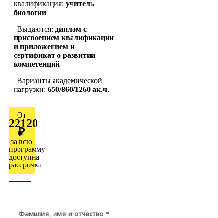
квалификация:
учитель
биологии
Выдаются:
диплом с
присвоением квалификации
и приложением и
сертификат о развитии
компетенций
Варианты академической
нагрузки:
650/860/1260 ак.ч.
От
22120
₽
за всю
программу
доступна
рассрочка
Узнать
подробно
Фамилия, имя и отчество
*