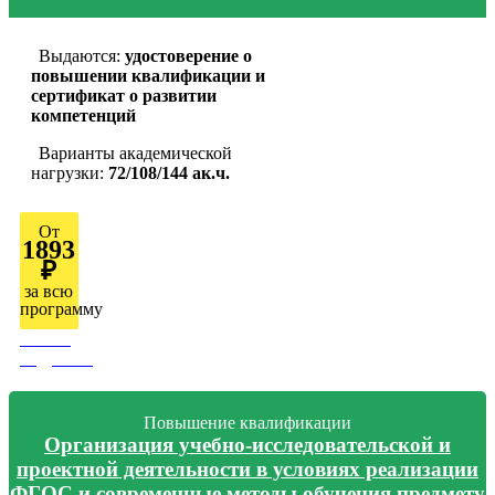
Выдаются:
удостоверение о
повышении квалификации и
сертификат о развитии
компетенций
Варианты академической
нагрузки:
72/108/144 ак.ч.
От
1893
₽
за всю
программу
Узнать
подробно
Повышение квалификации
Организация учебно-исследовательской и
проектной деятельности в условиях реализации
ФГОС и современные методы обучения предмету