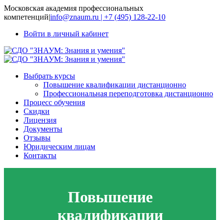
Московская академия профессиональных
компетенций
|
info@znaum.ru | +7 (495) 128-22-10
Войти в личный кабинет
Выбрать курсы
Повышение квалификации дистанционно
Профессиональная переподготовка дистанционно
Процесс обучения
Скидки
Лицензия
Документы
Отзывы
Юридическим лицам
Контакты
Повышение
квалификации