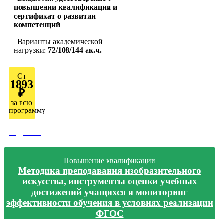
повышении квалификации и
сертификат о развитии
компетенций
Варианты академической
нагрузки:
72/108/144 ак.ч.
От
1893
₽
за всю
программу
Узнать
подробно
Повышение квалификации
Методика преподавания изобразительного
искусства, инструменты оценки учебных
достижений учащихся и мониторинг
эффективности обучения в условиях реализации
ФГОС