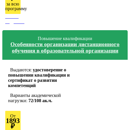
за всю
программу
Узнать
подробно
Повышение квалификации
Особенности организации дистанционного
обучения в образовательной организации
Выдаются:
удостоверение о
повышении квалификации и
сертификат о развитии
компетенций
Варианты академической
нагрузки:
72/108 ак.ч.
От
1893
₽