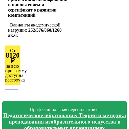
и приложением и
сертификат о развитии
компетенций
Варианты академической
нагрузки:
252/576/860/1260
ак.ч.
От
8120
₽
за всю
программу
доступна
рассрочка
Узнать
подробно
Профессиональная переподготовка
Педагогическое образование: Теория и методика
преподавания изобразительного искусства в
образовательных организациях