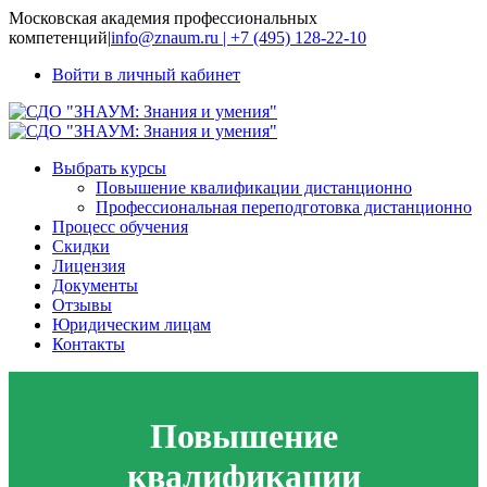
Московская академия профессиональных
компетенций
|
info@znaum.ru | +7 (495) 128-22-10
Войти в личный кабинет
Выбрать курсы
Повышение квалификации дистанционно
Профессиональная переподготовка дистанционно
Процесс обучения
Скидки
Лицензия
Документы
Отзывы
Юридическим лицам
Контакты
Повышение
квалификации