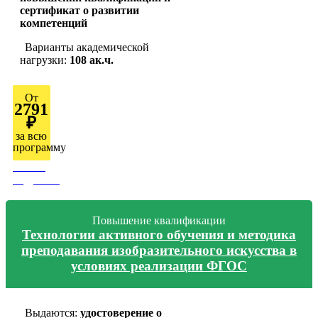
сертификат о развитии
компетенций
Варианты академической
нагрузки:
108 ак.ч.
От
2791
₽
за всю
программу
Узнать
подробно
Повышение квалификации
Технологии активного обучения и методика
преподавания изобразительного искусства в
условиях реализации ФГОС
Выдаются:
удостоверение о