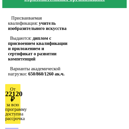
Присваиваемая
квалификация:
учитель
изобразительного искусства
Выдаются:
диплом с
присвоением квалификации
и приложением и
сертификат о развитии
компетенций
Варианты академической
нагрузки:
650/860/1260 ак.ч.
От
22120
₽
за всю
программу
доступна
рассрочка
Узнать