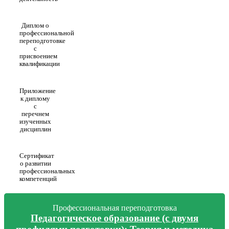
Диплом о
профессиональной
переподготовке
с
присвоением
квалификации
Приложение
к диплому
с
перечнем
изученных
дисциплин
Сертификат
о развитии
профессиональных
компетенций
Профессиональная переподготовка
Педагогическое образование (с двумя