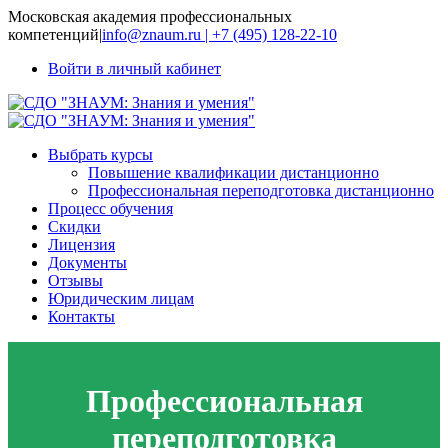
Московская академия профессиональных
компетенций
|
info@znaum.ru | +7 (495) 128-22-10
Войти в личный кабинет
Выбрать курсы
Повышение квалификации дистанционно
Профессиональная переподготовка дистанционно
Процесс обучения
Скидки
Лицензия
Документы
Отзывы
Юридическим лицам
Контакты
Профессиональная
переподготовка