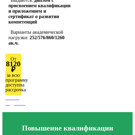
Выдаются:
диплом с
присвоением квалификации
и приложением и
сертификат о развитии
компетенций
Варианты академической
нагрузки:
252/576/860/1260
ак.ч.
От
8120
₽
за всю
программу
доступна
рассрочка
Узнать
подробно
Повышение квалификации