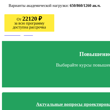
Варианты академической нагрузки:
650/860/1260 ак.ч.
22120 ₽
От
за всю программу
доступна рассрочка
Узнать подробно
Повышение
Выбирайте курсы повышени
Актуальные вопросы проектирова