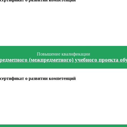
Повышение квалификации
редметного (межпредметного) учебного проекта о
сертификат о развитии компетенций