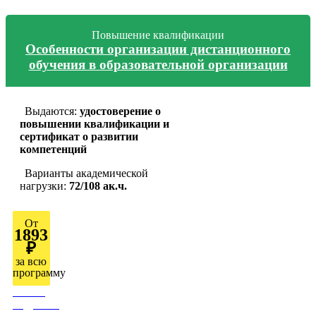
Повышение квалификации
Особенности организации дистанционного
обучения в образовательной организации
Выдаются:
удостоверение о
повышении квалификации и
сертификат о развитии
компетенций
Варианты академической
нагрузки:
72/108 ак.ч.
От
1893
₽
за всю
программу
Узнать
подробно