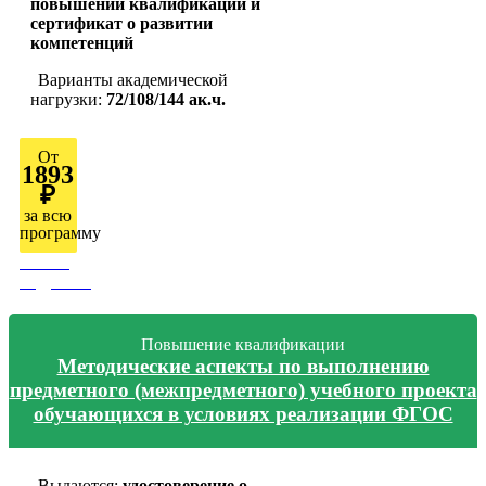
повышении квалификации и
сертификат о развитии
компетенций
Варианты академической
нагрузки:
72/108/144 ак.ч.
От
1893
₽
за всю
программу
Узнать
подробно
Повышение квалификации
Методические аспекты по выполнению
предметного (межпредметного) учебного проекта
обучающихся в условиях реализации ФГОС
Выдаются:
удостоверение о