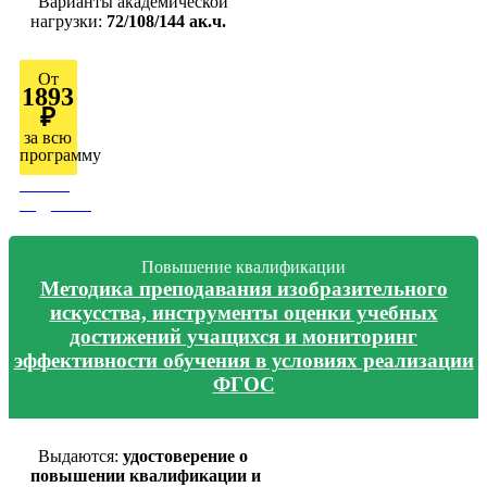
Варианты академической
нагрузки:
72/108/144 ак.ч.
От
1893
₽
за всю
программу
Узнать
подробно
Повышение квалификации
Методика преподавания изобразительного
искусства, инструменты оценки учебных
достижений учащихся и мониторинг
эффективности обучения в условиях реализации
ФГОС
Выдаются:
удостоверение о
повышении квалификации и