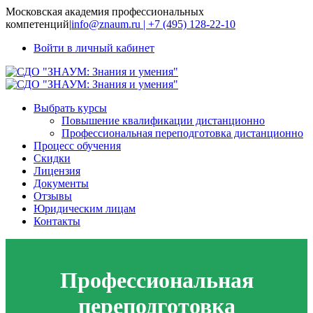
Московская академия профессиональных
компетенций
|
info@znaum.ru | +7 (495) 128-22-10
Войти в личный кабинет
Выбрать курсы
Повышение квалификации дистанционно
Профессиональная переподготовка дистанционно
Процесс обучения
Скидки
Лицензия
Документы
Отзывы
Юридическим лицам
Контакты
Профессиональная
переподготовка