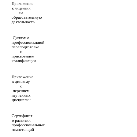
Приложение
к лицензии
на
образовательную
деятельность
Диплом о
профессиональной
переподготовке
с
присвоением
квалификации
Приложение
к диплому
с
перечнем
изученных
дисциплин
Сертификат
о развитии
профессиональных
компетенций