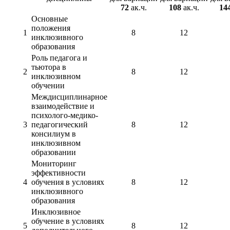
72
ак.ч.
108
ак.ч.
14
Основные
положения
1
8
12
инклюзивного
образования
Роль педагога и
тьютора в
2
8
12
инклюзивном
обучении
Междисциплинарное
взаимодействие и
психолого-медико-
3
педагогический
8
12
консилиум в
инклюзивном
образовании
Мониторинг
эффективности
4
обучения в условиях
8
12
инклюзивного
образования
Инклюзивное
обучение в условиях
5
8
12