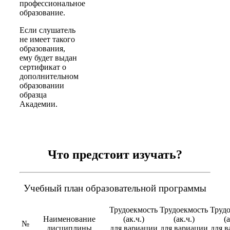
профессиональное
образование.
Если слушатель
не имеет такого
образования,
ему будет выдан
сертификат о
дополнительном
образовании
образца
Академии.
Что предстоит изучать?
Учебный план образовательной программы
Трудоекмость
Трудоекмость
Труд
Наименование
(ак.ч.)
(ак.ч.)
(а
№
дисциплины
для вариации
для вариации
для 