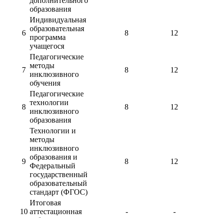
дополнительного
образования
Индивидуальная
образовательная
6
8
12
программа
учащегося
Педагогические
методы
7
8
12
инклюзивного
обучения
Педагогические
технологии
8
8
12
инклюзивного
образования
Технологии и
методы
инклюзивного
образования и
9
8
12
Федеральный
государственный
образовательный
стандарт (ФГОС)
Итоговая
10
аттестационная
-
-