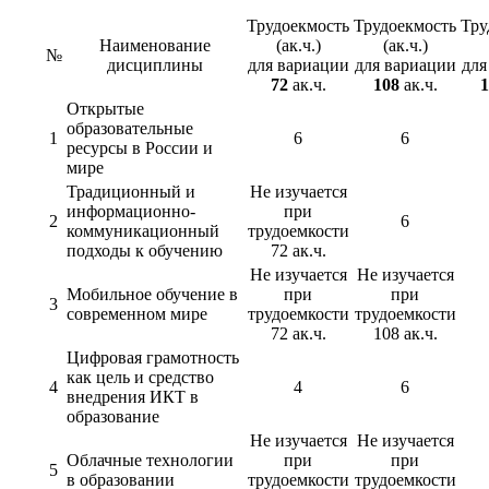
Трудоекмость
Трудоекмость
Тру
Наименование
(ак.ч.)
(ак.ч.)
№
дисциплины
для вариации
для вариации
для
72
ак.ч.
108
ак.ч.
1
Открытые
образовательные
1
6
6
ресурсы в России и
мире
Традиционный и
Не изучается
информационно-
при
2
6
коммуникационный
трудоемкости
подходы к обучению
72 ак.ч.
Не изучается
Не изучается
Мобильное обучение в
при
при
3
современном мире
трудоемкости
трудоемкости
72 ак.ч.
108 ак.ч.
Цифровая грамотность
как цель и средство
4
4
6
внедрения ИКТ в
образование
Не изучается
Не изучается
Облачные технологии
при
при
5
в образовании
трудоемкости
трудоемкости