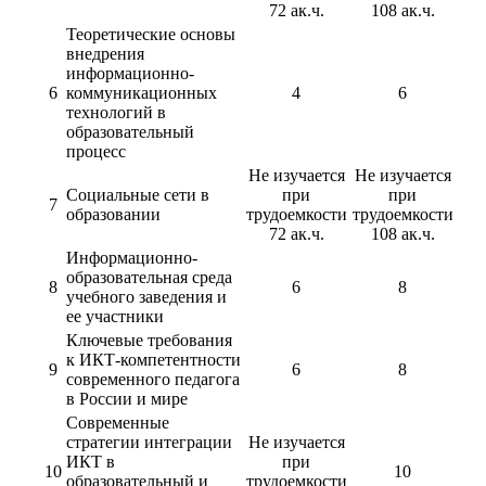
72 ак.ч.
108 ак.ч.
Теоретические основы
внедрения
информационно-
6
коммуникационных
4
6
технологий в
образовательный
процесс
Не изучается
Не изучается
Социальные сети в
при
при
7
образовании
трудоемкости
трудоемкости
72 ак.ч.
108 ак.ч.
Информационно-
образовательная среда
8
6
8
учебного заведения и
ее участники
Ключевые требования
к ИКТ-компетентности
9
6
8
современного педагога
в России и мире
Современные
стратегии интеграции
Не изучается
ИКТ в
при
10
10
образовательный и
трудоемкости