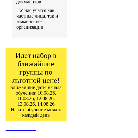
документов
У нас учатся как
частные лица, так и
знаменитые
организации
Идет набор в
ближайшие
группы по
льготной цене!
Ближайшие даты начала
обучения: 10.08.26,
11.08.26, 12.08.26,
13.08.26, 14.08.26
Начать обучение можно
каждый день
ПОСТУПИТЬ
СЕЙЧАС!