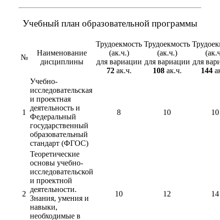
Учебный план образовательной программы
Трудоекмость
Трудоекмость
Трудоек
Наименование
(ак.ч.)
(ак.ч.)
(ак.ч
№
дисциплины
для вариации
для вариации
для вар
72
ак.ч.
108
ак.ч.
144
ак
Учебно-
исследовательская
и проектная
деятельность и
1
8
10
10
Федеральный
государственный
образовательный
стандарт (ФГОС)
Теоретические
основы учебно-
исследовательской
и проектной
деятельности.
2
10
12
14
Знания, умения и
навыки,
необходимые в