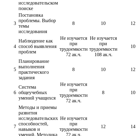
исследовательском
поиске
Постановка
проблемы. Выбор
3
8
10
12
темы
исследования
Не изучается
Не изучается
Наблюдение как
при
при
4
способ выявления
10
трудоемкости
трудоемкости
проблем
72 ак.ч.
108 ак.ч.
Планирование
выполнения
5
8
10
12
практического
задания
Не изучается
Система
при
6
общеучебных
8
10
трудоемкости
умений учащихся
72 ак.ч.
Методы и приемы
развития
исследовательских
Не изучается
способностей,
при
7
12
14
навыков и
трудоемкости
умений. Методика
72 ак.ч.