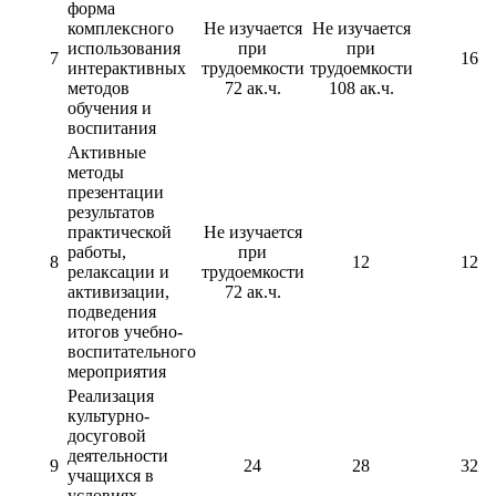
форма
комплексного
Не изучается
Не изучается
использования
при
при
7
16
интерактивных
трудоемкости
трудоемкости
методов
72 ак.ч.
108 ак.ч.
обучения и
воспитания
Активные
методы
презентации
результатов
практической
Не изучается
работы,
при
8
12
12
релаксации и
трудоемкости
активизации,
72 ак.ч.
подведения
итогов учебно-
воспитательного
мероприятия
Реализация
культурно-
досуговой
деятельности
9
24
28
32
учащихся в
условиях