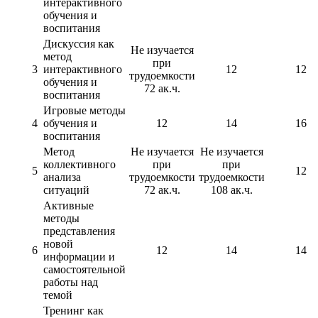
интерактивного
обучения и
воспитания
Дискуссия как
Не изучается
метод
при
3
интерактивного
12
12
трудоемкости
обучения и
72 ак.ч.
воспитания
Игровые методы
4
обучения и
12
14
16
воспитания
Метод
Не изучается
Не изучается
коллективного
при
при
5
12
анализа
трудоемкости
трудоемкости
ситуаций
72 ак.ч.
108 ак.ч.
Активные
методы
представления
новой
6
12
14
14
информации и
самостоятельной
работы над
темой
Тренинг как