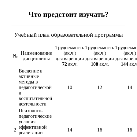
Что предстоит изучать?
Учебный план образовательной программы
Трудоекмость
Трудоекмость
Трудоекмо
Наименование
(ак.ч.)
(ак.ч.)
(ак.ч.)
№
дисциплины
для вариации
для вариации
для вариа
72
ак.ч.
108
ак.ч.
144
ак.ч
Введение в
активные
методы в
1
педагогической
10
12
14
и
воспитательной
деятельности
Психолого-
педагогические
условия
эффективной
2
14
16
16
реализации