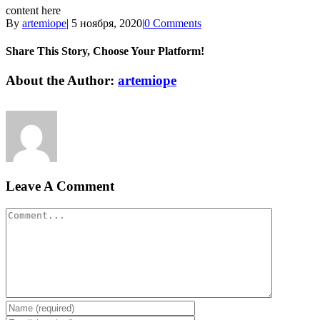
content here
By
artemiope
|
5 ноября, 2020
|
0 Comments
Share This Story, Choose Your Platform!
Facebook
Twitter
Linkedin
Reddit
Tumblr
Google+
Pinterest
Vk
Email
About the Author:
artemiope
Leave A Comment
Comment