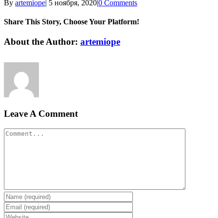
By
artemiope
|
5 ноября, 2020
|
0 Comments
Share This Story, Choose Your Platform!
Facebook
Twitter
Linkedin
Reddit
Tumblr
Google+
Pinterest
Vk
Email
About the Author:
artemiope
Leave A Comment
Comment