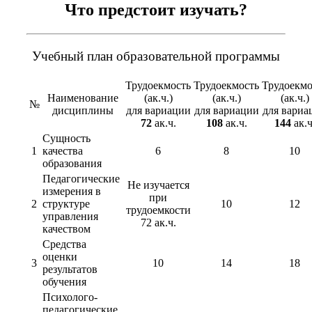
Что предстоит изучать?
Учебный план образовательной программы
Трудоекмость
Трудоекмость
Трудоекмо
Наименование
(ак.ч.)
(ак.ч.)
(ак.ч.)
№
дисциплины
для вариации
для вариации
для вариа
72
ак.ч.
108
ак.ч.
144
ак.ч
Сущность
1
качества
6
8
10
образования
Педагогические
Не изучается
измерения в
при
2
структуре
10
12
трудоемкости
управления
72 ак.ч.
качеством
Средства
оценки
3
10
14
18
результатов
обучения
Психолого-
педагогические