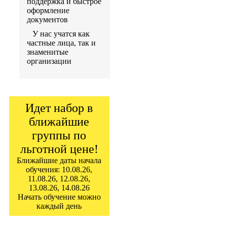
поддержка и быстрое
оформление
документов
У нас учатся как
частные лица, так и
знаменитые
организации
Идет набор в
ближайшие
группы по
льготной цене!
Ближайшие даты начала
обучения: 10.08.26,
11.08.26, 12.08.26,
13.08.26, 14.08.26
Начать обучение можно
каждый день