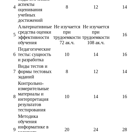
аспекты
4
8
12
14
оценивания
учебных
достижений
Альтернативные
Не изучается
Не изучается
средства оценки
при
при
5
16
эффективности
трудоемкости
трудоемкости
обучения
72 ак.ч.
108 ак.ч.
Педагогические
6
тесты: сущность
10
14
16
и разработка
Виды тестов и
7
формы тестовых
8
12
14
заданий
Контрольно-
измерительные
материалы и
8
10
14
16
интерпретация
результатов
тестирования
Методика
обучения
информатике в
9
20
24
28