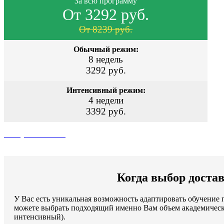
За всю программу
От 3292 руб.
От 8239 руб.
Обычный режим:
8 недель
3292 руб.
Интенсивный режим:
4 недели
3392 руб.
Поступить сейчас
Когда выбор достав
У Вас есть уникальная возможность адаптировать обучени
можете выбрать подходящий именно Вам объем академическ
интенсивный).