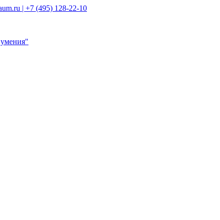
um.ru | +7 (495) 128-22-10
давания
средней школе
технологии в