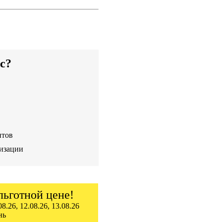
с?
нтов
низации
льготной цене!
8.26, 12.08.26, 13.08.26
нь