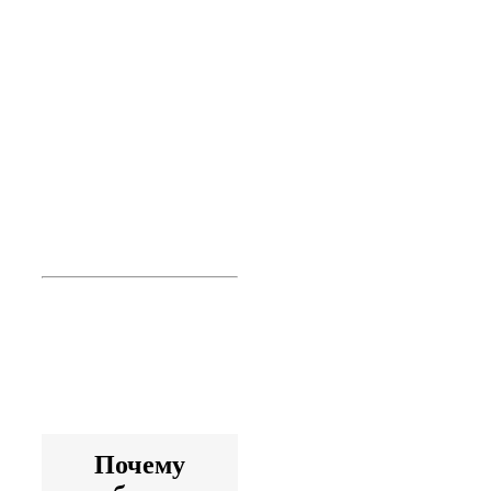
системно-
деятельностный
подход в
педагогике в
условиях
реализации
ФГОС
Повышение
квалификации
дистанционно
Артикул программы:
0135
Почему