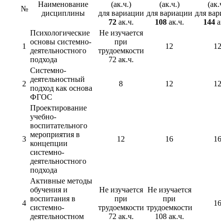
Наименование
(ак.ч.)
(ак.ч.)
(ак.
№
дисциплины
для вариации
для вариации
для ва
72
ак.ч.
108
ак.ч.
144
а
Психологические
Не изучается
основы системно-
при
1
12
1
деятельностного
трудоемкости
подхода
72 ак.ч.
Системно-
деятельностный
2
8
12
1
подход как основа
ФГОС
Проектирование
учебно-
воспитательного
мероприятия в
3
12
16
1
концепции
системно-
деятельностного
подхода
Активные методы
обучения и
Не изучается
Не изучается
воспитания в
при
при
4
1
системно-
трудоемкости
трудоемкости
деятельностном
72 ак.ч.
108 ак.ч.