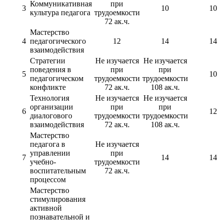
Коммуникативная
при
3
10
10
культура педагога
трудоемкости
72 ак.ч.
Мастерство
4
педагогического
12
14
14
взаимодействия
Стратегии
Не изучается
Не изучается
поведения в
при
при
5
10
педагогическом
трудоемкости
трудоемкости
конфликте
72 ак.ч.
108 ак.ч.
Технология
Не изучается
Не изучается
организации
при
при
6
12
диалогового
трудоемкости
трудоемкости
взаимодействия
72 ак.ч.
108 ак.ч.
Мастерство
педагога в
Не изучается
управлении
при
7
14
14
учебно-
трудоемкости
воспитательным
72 ак.ч.
процессом
Мастерство
стимулирования
активной
познавательной и