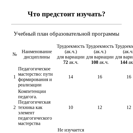
Что предстоит изучать?
Учебный план образовательной программы
Трудоекмость
Трудоекмость
Трудоек
Наименование
(ак.ч.)
(ак.ч.)
(ак.ч
№
дисциплины
для вариации
для вариации
для вар
72
ак.ч.
108
ак.ч.
144
ак
Педагогическое
мастерство: пути
1
14
16
16
формирования и
реализации
Компетенции
педагога.
Педагогическая
2
техника как
10
12
12
элемент
педагогического
мастерства
Не изучается