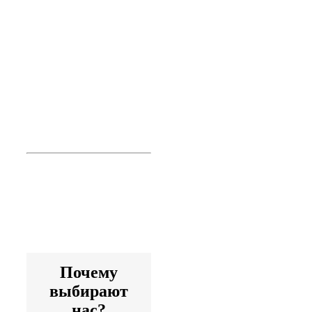
воспитательно-
образовательного
процесса в
условиях
реализации
ФГОС ДО
Повышение
квалификации
дистанционно
Артикул программы:
0254
Почему
выбирают
нас?