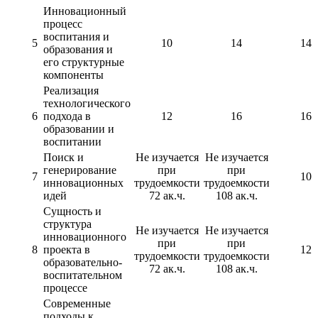
Инновационный
процесс
воспитания и
5
10
14
14
образования и
его структурные
компоненты
Реализация
технологического
6
подхода в
12
16
16
образовании и
воспитании
Поиск и
Не изучается
Не изучается
генерирование
при
при
7
10
инновационных
трудоемкости
трудоемкости
идей
72 ак.ч.
108 ак.ч.
Сущность и
структура
Не изучается
Не изучается
инновационного
при
при
8
проекта в
12
трудоемкости
трудоемкости
образовательно-
72 ак.ч.
108 ак.ч.
воспитательном
процессе
Современные
подходы к