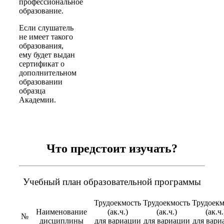
профессиональное
образование.
Если слушатель
не имеет такого
образования,
ему будет выдан
сертификат о
дополнительном
образовании
образца
Академии.
Что предстоит изучать?
Учебный план образовательной программы
Трудоекмость
Трудоекмость
Трудоекм
Наименование
(ак.ч.)
(ак.ч.)
(ак.ч.
№
дисциплины
для вариации
для вариации
для вари