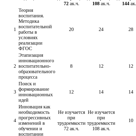
72
ак.ч.
108
ак.ч.
144
ак.
Теория
воспитания.
Методика
воспитательной
1
20
24
28
работы в
условиях
реализации
ФГОС
Этапизация
инновационного
2
воспитательно-
8
12
12
образовательного
процесса
Поиск и
формирование
3
12
14
14
инновационных
идей
Инновация как
необходимость
Не изучается
Не изучается
прогрессивных
при
при
4
10
изменений в
трудоемкости
трудоемкости
обучении и
72 ак.ч.
108 ак.ч.
воспитании