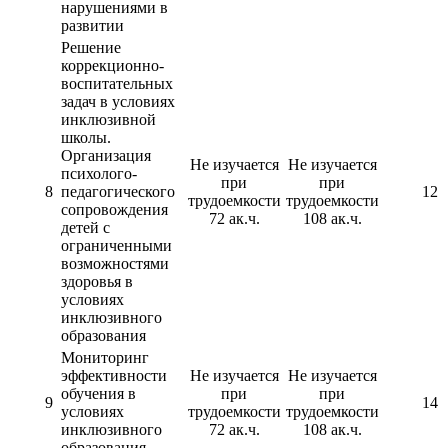
нарушениями в
развитии
Решение
коррекционно-
воспитательных
задач в условиях
инклюзивной
школы.
Организация
Не изучается
Не изучается
психолого-
при
при
8
педагогического
12
трудоемкости
трудоемкости
сопровождения
72 ак.ч.
108 ак.ч.
детей с
ограниченными
возможностями
здоровья в
условиях
инклюзивного
образования
Мониторинг
эффективности
Не изучается
Не изучается
обучения в
при
при
9
14
условиях
трудоемкости
трудоемкости
инклюзивного
72 ак.ч.
108 ак.ч.
образования