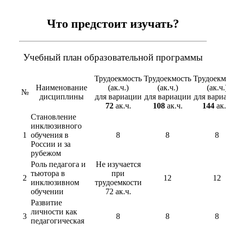
Что предстоит изучать?
Учебный план образовательной программы
Трудоекмость
Трудоекмость
Трудоекм
Наименование
(ак.ч.)
(ак.ч.)
(ак.ч.
№
дисциплины
для вариации
для вариации
для вари
72
ак.ч.
108
ак.ч.
144
ак.
Становление
инклюзивного
1
обучения в
8
8
8
России и за
рубежом
Роль педагога и
Не изучается
тьютора в
при
2
12
12
инклюзивном
трудоемкости
обучении
72 ак.ч.
Развитие
личности как
3
8
8
8
педагогическая