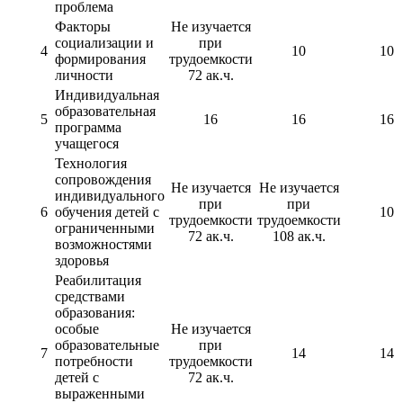
проблема
Факторы
Не изучается
социализации и
при
4
10
10
формирования
трудоемкости
личности
72 ак.ч.
Индивидуальная
образовательная
5
16
16
16
программа
учащегося
Технология
сопровождения
Не изучается
Не изучается
индивидуального
при
при
6
обучения детей с
10
трудоемкости
трудоемкости
ограниченными
72 ак.ч.
108 ак.ч.
возможностями
здоровья
Реабилитация
средствами
образования:
особые
Не изучается
образовательные
при
7
14
14
потребности
трудоемкости
детей с
72 ак.ч.
выраженными