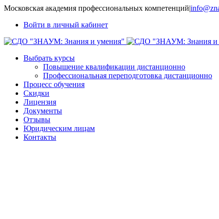
Московская академия профессиональных компетенций
|
info@zna
Войти в личный кабинет
Выбрать курсы
Повышение квалификации дистанционно
Профессиональная переподготовка дистанционно
Процесс обучения
Скидки
Лицензия
Документы
Отзывы
Юридическим лицам
Контакты
Системно-деятельностный под
педагогике, методы и техноло
преподавания математики в у
реализации ФГОС основной и 