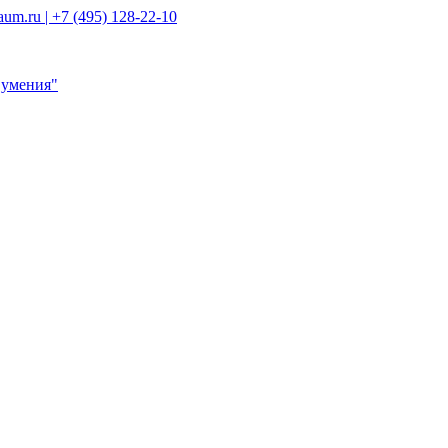
um.ru | +7 (495) 128-22-10
ход в
гии
словиях
средней