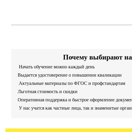
школы и Концепции развития
математического образования
Повышение квалификации дистанционно
Артикул программы: 500102
Почему выбирают на
Начать обучение можно каждый день
Выдается удостоверение о повышении кваликации
Актуальные материалы по ФГОС и профстандартам
Льготная стоимость и скидки
Оперативная поддержка и быстрое оформление докуме
У нас учатся как частные лица, так и знаменитые орга